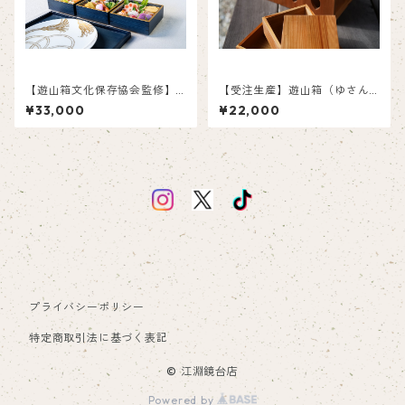
【遊山箱文化保存協会監修】
【受注生産】遊山箱（ゆさん
おひとりさまおせち遊山箱と
ばこ）カカオ 大
¥33,000
¥22,000
折敷のセット：藍
プライバシーポリシー
特定商取引法に基づく表記
© 江淵鏡台店
Powered by